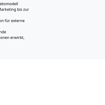
iebsmodell
arketing bis zur
on für externe
ende
ionen erwirbt,