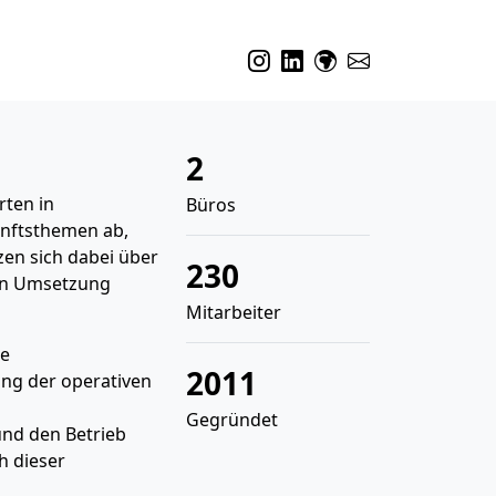
2
rten in
Büros
unftsthemen ab,
zen sich dabei über
230
len Umsetzung
Mitarbeiter
te
2011
ung der operativen
Gegründet
und den Betrieb
h dieser