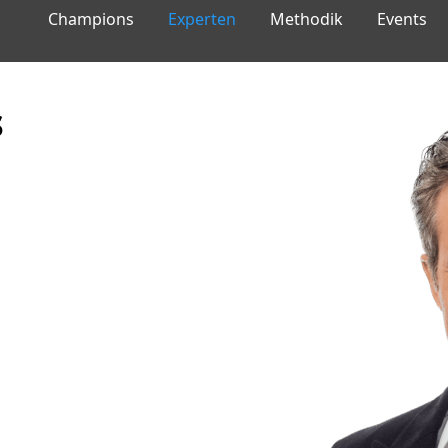
Champions
Experten
Methodik
Events
s