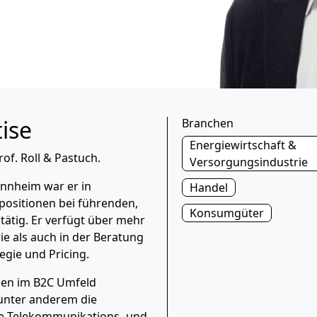
ise
Branchen
Energiewirtschaft &
rof. Roll & Pastuch.
Versorgungsindustrie
nnheim war er in
Handel
positionen bei führenden,
Konsumgüter
ätig. Er verfügt über mehr
ie als auch in der Beratung
egie und Pricing.
den im B2C Umfeld
 unter anderem die
ie Telekommunikations- und