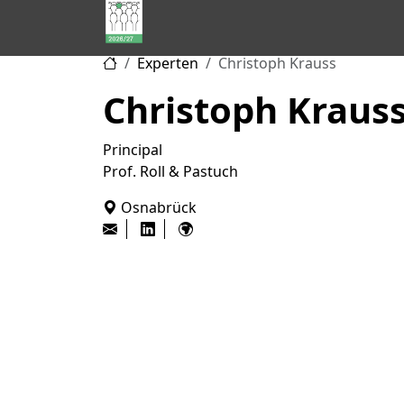
Hidden
Experten
Christoph Krauss
Champions
Christoph Kraus
of
Consulting
Principal
Prof. Roll & Pastuch
Osnabrück