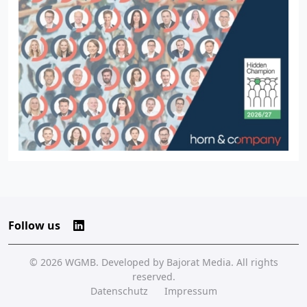
Follow us
© 2026
WGMB
. Developed by
Bajorat Media
. All rights
reserved.
Datenschutz
Impressum